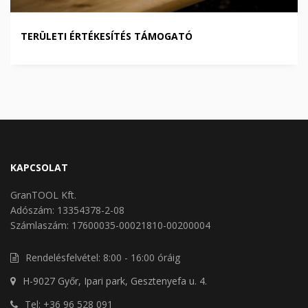
TERÜLETI ÉRTÉKESÍTÉS TÁMOGATÓ
KAPCSOLAT
GranTOOL Kft.
Adószám: 13354378-2-08
Számlaszám: 17600035-00021810-00200004
Rendelésfelvétel: 8:00 - 16:00 óráig
H-9027 Győr, Ipari park, Gesztenyefa u. 4.
Tel: +36 96 528 091