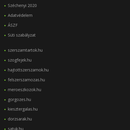
Széchenyi 2020
Adatvédelem
ÁSZF
Süti szabályzat
szerszamtartok.hu
szogfejek.hu
hajtottszerszamok.hu
felszerszamozas.hu
meroeszkozok.hu
gorgozes.hu
kiesztergalas.hu
dorzsarak.hu
satuk.hu