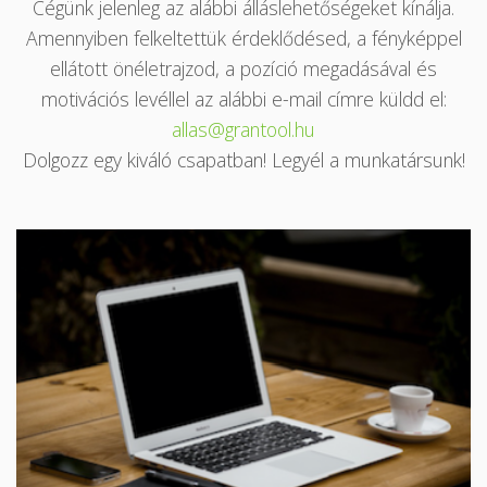
Cégünk jelenleg az alábbi álláslehetőségeket kínálja.
Amennyiben felkeltettük érdeklődésed, a fényképpel
ellátott önéletrajzod, a pozíció megadásával és
motivációs levéllel az alábbi e-mail címre küldd el:
allas@grantool.hu
Dolgozz egy kiváló csapatban! Legyél a munkatársunk!