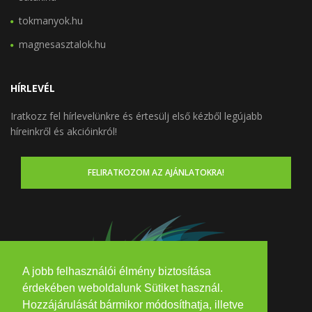
tokmanyok.hu
magnesasztalok.hu
HÍRLEVÉL
Iratkozz fel hírlevelünkre és értesülj első kézből legújabb
híreinkről és akcióinkról!
FELIRATKOZOM AZ AJÁNLATOKRA!
A jobb felhasználói élmény biztosítása
érdekében weboldalunk Sütiket használ.
Hozzájárulását bármikor módosíthatja, illetve