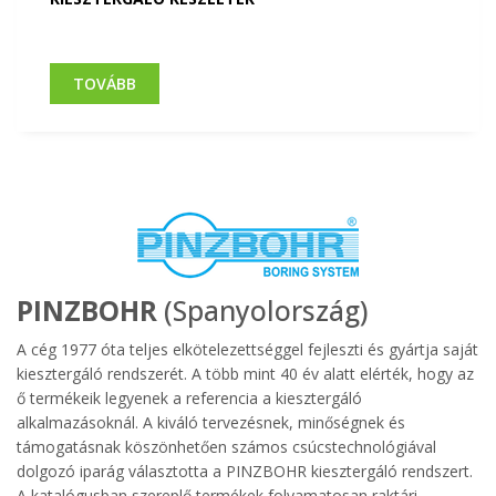
TOVÁBB
PINZBOHR
(Spanyolország)
A cég 1977 óta teljes elkötelezettséggel fejleszti és gyártja saját
kiesztergáló rendszerét. A több mint 40 év alatt elérték, hogy az
ő termékeik legyenek a referencia a kiesztergáló
alkalmazásoknál. A kiváló tervezésnek, minőségnek és
támogatásnak köszönhetően számos csúcstechnológiával
dolgozó iparág választotta a PINZBOHR kiesztergáló rendszert.
A katalógusban szereplő termékek folyamatosan raktári