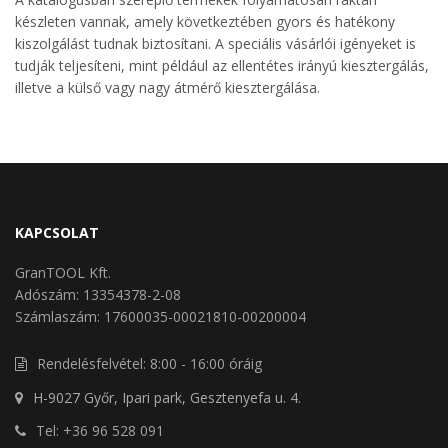
készleten vannak, amely következtében gyors és hatékony
kiszolgálást tudnak biztosítani. A speciális vásárlói igényeket is
tudják teljesíteni, mint például az ellentétes irányú kiesztergálás,
illetve a külső vagy nagy átmérő kiesztergálása.
KAPCSOLAT
GranTOOL Kft.
Adószám: 13354378-2-08
Számlaszám: 17600035-00021810-00200004
Rendelésfelvétel: 8:00 - 16:00 óráig
H-9027 Győr, Ipari park, Gesztenyefa u. 4.
Tel: +36 96 528 091