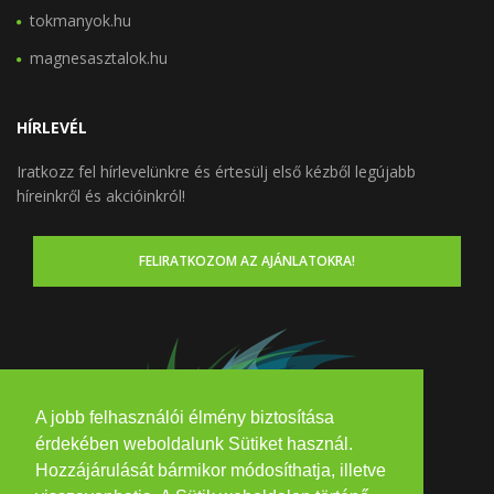
tokmanyok.hu
magnesasztalok.hu
HÍRLEVÉL
Iratkozz fel hírlevelünkre és értesülj első kézből legújabb
híreinkről és akcióinkról!
FELIRATKOZOM AZ AJÁNLATOKRA!
A jobb felhasználói élmény biztosítása
érdekében weboldalunk Sütiket használ.
Hozzájárulását bármikor módosíthatja, illetve