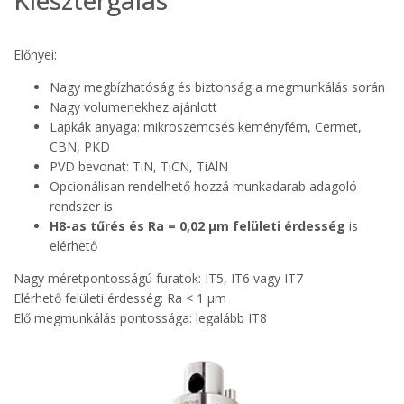
Előnyei:
Nagy megbízhatóság és biztonság a megmunkálás során
Nagy volumenekhez ajánlott
Lapkák anyaga: mikroszemcsés keményfém, Cermet,
CBN, PKD
PVD bevonat: TiN, TiCN, TiAlN
Opcionálisan rendelhető hozzá munkadarab adagoló
rendszer is
H8-as tűrés és Ra = 0,02 μm felületi érdesség
is
elérhető
Nagy méretpontosságú furatok: IT5, IT6 vagy IT7
Elérhető felületi érdesség: Ra < 1 μm
Elő megmunkálás pontossága: legalább IT8