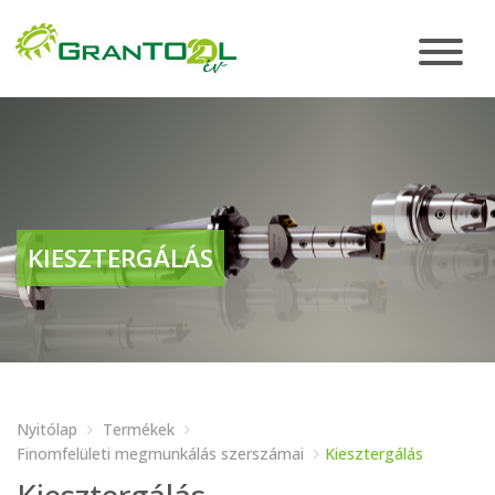
KIESZTERGÁLÁS
Nyitólap
Termékek
Finomfelületi megmunkálás szerszámai
Kiesztergálás
Kiesztergálás