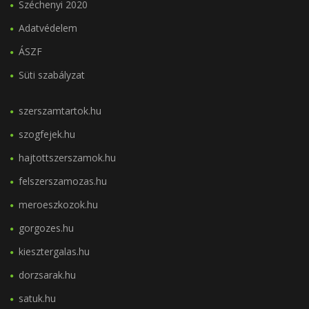
Széchenyi 2020
Adatvédelem
ÁSZF
Süti szabályzat
szerszamtartok.hu
szogfejek.hu
hajtottszerszamok.hu
felszerszamozas.hu
meroeszkozok.hu
gorgozes.hu
kiesztergalas.hu
dorzsarak.hu
satuk.hu