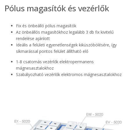
Pólus magasítók és vezérlők
Fix és önbeálló pólus magasítók
Az önbeállós magasítókhoz legalább 3 db fix kivitelű
rendelése ajánlott
Ideális a felületi egyenetlenségek kiküszöbölésére, így
síkmarással pontos felület állítható elő
1-8 csatornás vezérlők elektropermanens
mágnesasztalokhoz
Szabályozható vezérlők elektromos mágnesasztalokhoz