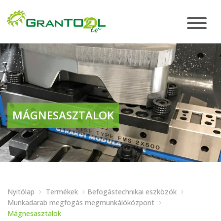
MÁGNESASZTALOK
Nyitólap
Termékek
Befogástechnikai eszközök
Munkadarab megfogás megmunkálóközpont
Mágnesasztalok