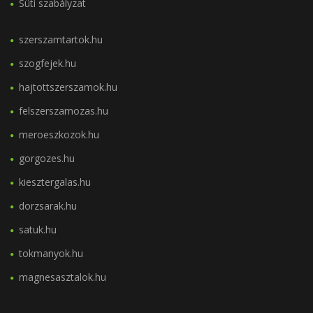
Süti szabályzat
szerszamtartok.hu
szogfejek.hu
hajtottszerszamok.hu
felszerszamozas.hu
meroeszkozok.hu
gorgozes.hu
kiesztergalas.hu
dorzsarak.hu
satuk.hu
tokmanyok.hu
magnesasztalok.hu