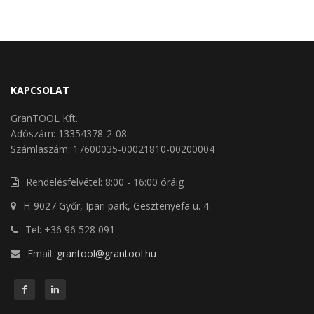
KAPCSOLAT
GranTOOL Kft.
Adószám: 13354378-2-08
Számlaszám: 17600035-00021810-00200004
Rendelésfelvétel: 8:00 - 16:00 óráig
H-9027 Győr, Ipari park, Gesztenyefa u. 4.
Tel: +36 96 528 091
Email:
grantool@grantool.hu