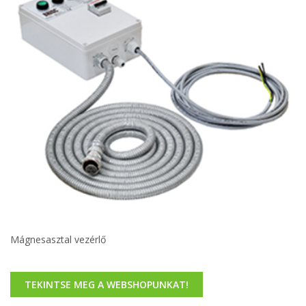
Mágnesasztal vezérlő
TEKINTSE MEG A WEBSHOPUNKAT!