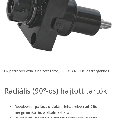
ER patronos axiális hajtott tartó, DOOSAN CNC esztergákhoz
Radiális (90°-os) hajtott tartók
Revolverfej
palást oldal
ára felszerelve
radiális
megmunkálás
ra alkalmazható