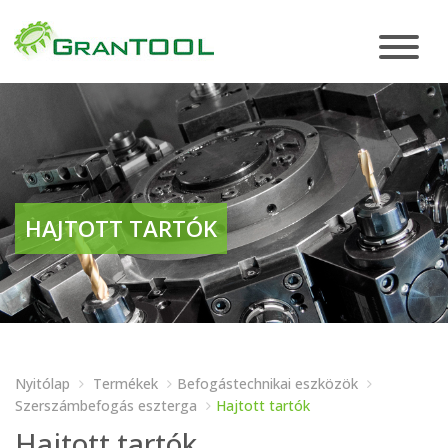
HAJTOTT TARTÓK
Nyitólap
Termékek
Befogástechnikai eszközök
Szerszámbefogás eszterga
Hajtott tartók
Hajtott tartók