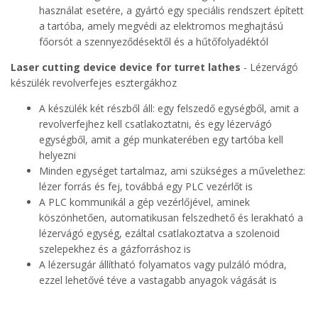
használat esetére, a gyártó egy speciális rendszert épített
a tartóba, amely megvédi az elektromos meghajtású
főorsót a szennyeződésektől és a hűtőfolyadéktól
Laser cutting device device for turret lathes
- Lézervágó
készülék revolverfejes esztergákhoz
A készülék két részből áll: egy felszedő egységből, amit a
revolverfejhez kell csatlakoztatni, és egy lézervágó
egységből, amit a gép munkaterében egy tartóba kell
helyezni
Minden egységet tartalmaz, ami szükséges a művelethez:
lézer forrás és fej, továbbá egy PLC vezérlőt is
A PLC kommunikál a gép vezérlőjével, aminek
köszönhetően, automatikusan felszedhető és lerakható a
lézervágó egység, ezáltal csatlakoztatva a szolenoid
szelepekhez és a gázforráshoz is
A lézersugár állítható folyamatos vagy pulzáló módra,
ezzel lehetővé téve a vastagabb anyagok vágását is