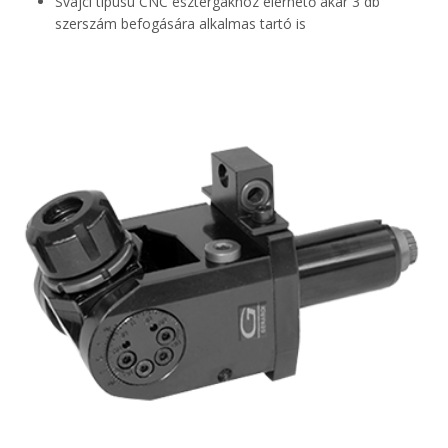
Svájci típusú CNC esztergákhoz elérhető akár 3 db
szerszám befogására alkalmas tartó is