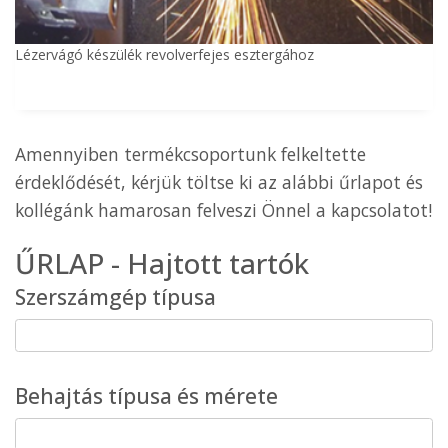
Lézervágó készülék revolverfejes esztergához
Amennyiben termékcsoportunk felkeltette
érdeklődését, kérjük töltse ki az alábbi űrlapot és
kollégánk hamarosan felveszi Önnel a kapcsolatot!
ŰRLAP - Hajtott tartók
Szerszámgép típusa
Behajtás típusa és mérete