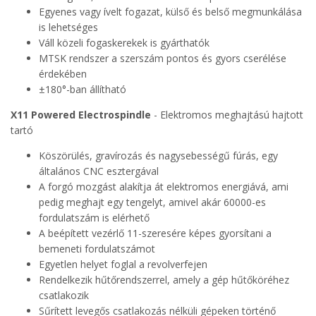
Egyenes vagy ívelt fogazat, külső és belső megmunkálása
is lehetséges
Váll közeli fogaskerekek is gyárthatók
MTSK rendszer a szerszám pontos és gyors cserélése
érdekében
±180°-ban állítható
X11 Powered Electrospindle
- Elektromos meghajtású hajtott
tartó
Köszörülés, gravírozás és nagysebességű fúrás, egy
általános CNC esztergával
A forgó mozgást alakítja át elektromos energiává, ami
pedig meghajt egy tengelyt, amivel akár 60000-es
fordulatszám is elérhető
A beépített vezérlő 11-szeresére képes gyorsítani a
bemeneti fordulatszámot
Egyetlen helyet foglal a revolverfejen
Rendelkezik hűtőrendszerrel, amely a gép hűtőköréhez
csatlakozik
Sűrített levegős csatlakozás nélküli gépeken történő