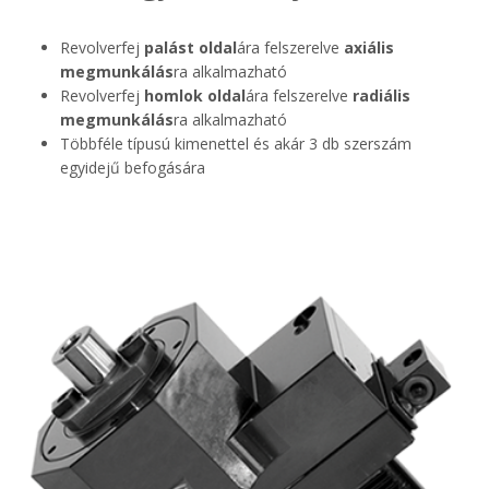
Revolverfej
palást oldal
ára felszerelve
axiális
megmunkálás
ra alkalmazható
Revolverfej
homlok oldal
ára felszerelve
radiális
megmunkálás
ra alkalmazható
Többféle típusú kimenettel és akár 3 db szerszám
egyidejű befogására