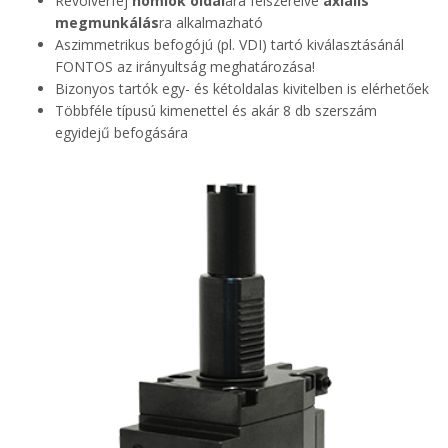
Revolverfej
homlok oldal
ára felszerelve
axiális
megmunkálás
ra alkalmazható
Aszimmetrikus befogójú (pl. VDI) tartó kiválasztásánál
FONTOS az irányultság meghatározása!
Bizonyos tartók egy- és kétoldalas kivitelben is elérhetőek
Többféle típusú kimenettel és akár 8 db szerszám
egyidejű befogására