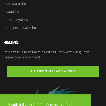
dorzsarak.hu
satuk.hu
tokmanyok.hu
magnesasztalok.hu
HÍRLEVÉL
Iratkozz fel hírlevelünkre és értesülj első kézből legújabb
híreinkről és akcióinkról!
FELIRATKOZOM AZ AJÁNLATOKRA!
A jobb felhasználói élmény biztosítása