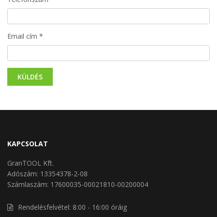
Email cím *
KAPCSOLAT
GranTOOL Kft.
Adószám: 13354378-2-08
Számlaszám: 17600035-00021810-00200004
Rendelésfelvétel: 8:00 - 16:00 óráig