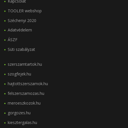
Kapcsolat
TOOLER webshop
Széchenyi 2020
Adatvédelem
ÁSZF
Süti szabályzat
szerszamtartok.hu
szogfejek.hu
hajtottszerszamok.hu
felszerszamozas.hu
meroeszkozok.hu
gorgozes.hu
kiesztergalas.hu