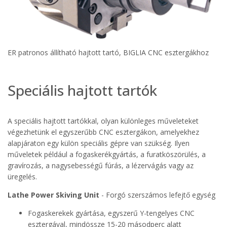
ER patronos állítható hajtott tartó, BIGLIA CNC esztergákhoz
Speciális hajtott tartók
A speciális hajtott tartókkal, olyan különleges műveleteket
végezhetünk el egyszerűbb CNC esztergákon, amelyekhez
alapjáraton egy külön speciális gépre van szükség. Ilyen
műveletek például a fogaskerékgyártás, a furatköszörülés, a
gravírozás, a nagysebességű fúrás, a lézervágás vagy az
üregelés.
Lathe Power Skiving Unit
- Forgó szerszámos lefejtő egység
Fogaskerekek gyártása, egyszerű Y-tengelyes CNC
esztergával, mindössze 15-20 másodperc alatt