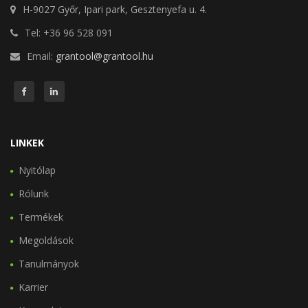
H-9027 Győr, Ipari park, Gesztenyefa u. 4.
Tel: +36 96 528 091
Email:
grantool@grantool.hu
LINKEK
Nyitólap
Rólunk
Termékek
Megoldások
Tanulmányok
Karrier