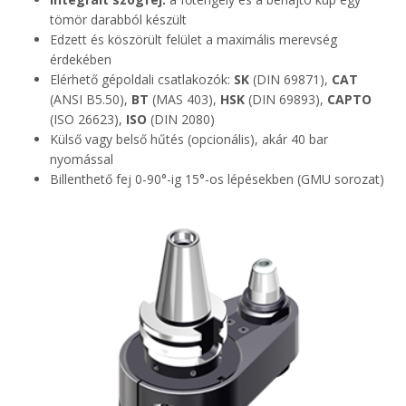
tömör darabból készült
Edzett és köszörült felület a maximális merevség
érdekében
Elérhető gépoldali csatlakozók:
SK
(DIN 69871),
CAT
(ANSI B5.50),
BT
(MAS 403),
HSK
(DIN 69893),
CAPTO
(ISO 26623),
ISO
(DIN 2080)
Külső vagy belső hűtés (opcionális), akár 40 bar
nyomással
Billenthető fej 0-90°-ig 15°-os lépésekben (GMU sorozat)