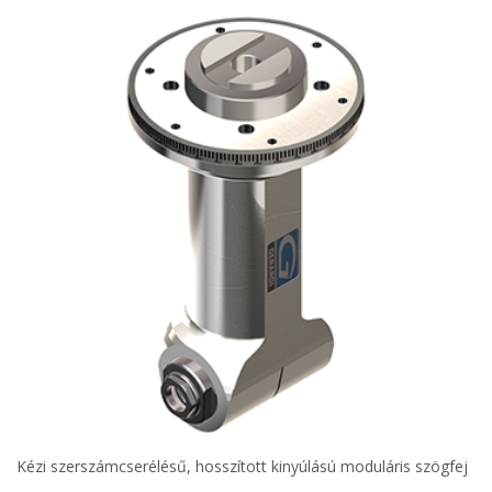
Kézi szerszámcserélésű, hosszított kinyúlású moduláris szögfej