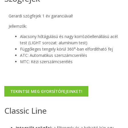
Gerardi szögfejek 1 év garanciával!
Jellemzők:
Alacsony hőtágulású és nagy korrózióellenállású acél
test (LIGHT sorozat: alumínium test)
Függőleges tengely körül 360°-ban elfordítható fej
ATC: Automatikus szerszámcserélés
MTC: Kézi szerszámcserélés
TEKINTSE MEG GYORSÍTÓFEJEINKET!
Classic Line
Integrált szögfej:
a főtengely és a behajtó kúp egy