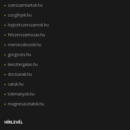
szerszamtartok.hu
szogfejek.hu
hajtottszerszamok.hu
felszerszamozas.hu
meroeszkozok.hu
gorgozes.hu
kiesztergalas.hu
dorzsarak.hu
satuk.hu
tokmanyok.hu
magnesasztalok.hu
HÍRLEVÉL