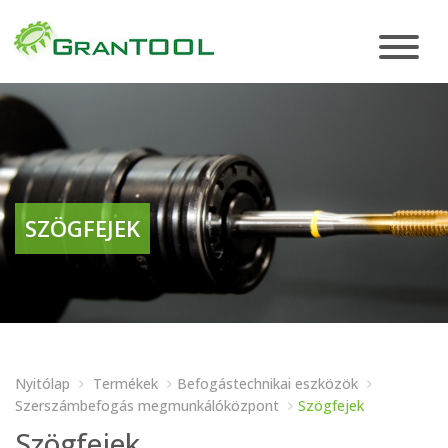
SZÖGFEJEK
Nyitólap
Termékek
Befogástechnikai eszközök
Szerszámbefogás megmunkálóközpont
Szögfejek
Szögfejek