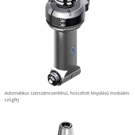
Automatikus szerszámcserélésű, hosszított kinyúlású moduláris
szögfej