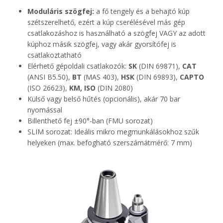
Moduláris szögfej:
a fő tengely és a behajtó kúp
szétszerelhető, ezért a kúp cserélésével más gép
csatlakozáshoz is használható a szögfej VAGY az adott
kúphoz másik szögfej, vagy akár gyorsítófej is
csatlakoztatható
Elérhető gépoldali csatlakozók:
SK
(DIN 69871),
CAT
(ANSI B5.50),
BT
(MAS 403),
HSK
(DIN 69893),
CAPTO
(ISO 26623),
KM, ISO
(DIN 2080)
Külső vagy belső hűtés (opcionális), akár 70 bar
nyomással
Billenthető fej ±90°-ban (FMU sorozat)
SLIM sorozat: Ideális mikro megmunkálásokhoz szűk
helyeken (max. befogható szerszámátmérő: 7 mm)