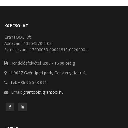
KAPCSOLAT
GranTOOL Kft.
Adószám: 13354378-2-08
Számlaszám: 17600035-00021810-00200004
Rendelésfelvétel: 8:00 - 16:00 óráig
H-9027 Győr, Ipari park, Gesztenyefa u. 4.
Tel: +36 96 528 091
Email:
grantool@grantool.hu