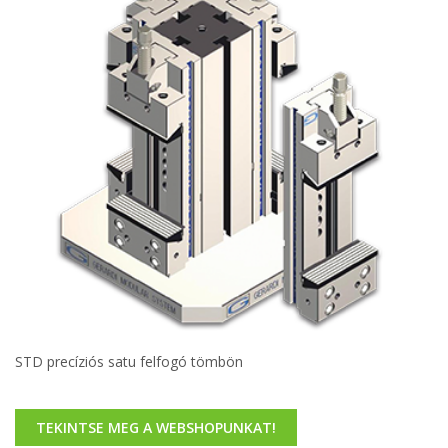
STD precíziós satu felfogó tömbön
TEKINTSE MEG A WEBSHOPUNKAT!