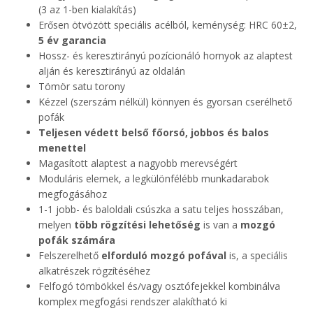
(3 az 1-ben kialakítás)
Erősen ötvözött speciális acélból, keménység: HRC 60±2,
5 év garancia
Hossz- és keresztirányú pozícionáló hornyok az alaptest
alján és keresztirányú az oldalán
Tömör satu torony
Kézzel (szerszám nélkül) könnyen és gyorsan cserélhető
pofák
Teljesen védett belső főorsó, jobbos és balos
menettel
Magasított alaptest a nagyobb merevségért
Moduláris elemek, a legkülönfélébb munkadarabok
megfogásához
1-1 jobb- és baloldali csúszka a satu teljes hosszában,
melyen
több rögzítési lehetőség
is van a
mozgó
pofák számára
Felszerelhető
elforduló mozgó pofával
is, a speciális
alkatrészek rögzítéséhez
Felfogó tömbökkel és/vagy osztófejekkel kombinálva
komplex megfogási rendszer alakítható ki