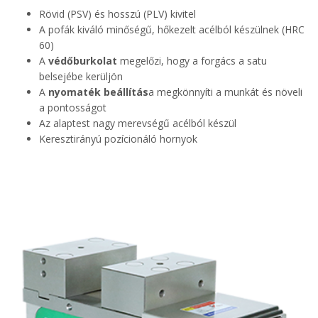
Rövid (PSV) és hosszú (PLV) kivitel
A pofák kiváló minőségű, hőkezelt acélból készülnek (HRC
60)
A
védőburkolat
megelőzi, hogy a forgács a satu
belsejébe kerüljön
A
nyomaték beállítás
a megkönnyíti a munkát és növeli
a pontosságot
Az alaptest nagy merevségű acélból készül
Keresztirányú pozícionáló hornyok