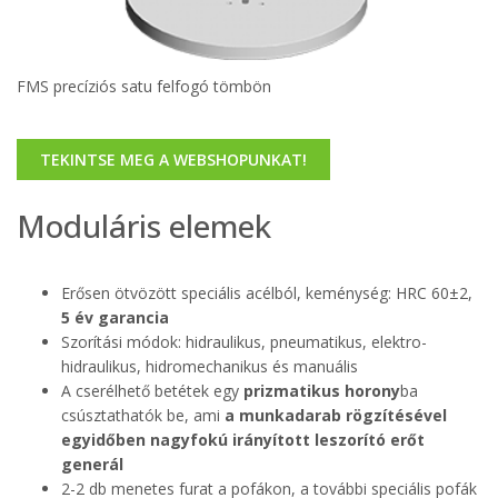
FMS precíziós satu felfogó tömbön
TEKINTSE MEG A WEBSHOPUNKAT!
Moduláris elemek
Erősen ötvözött speciális acélból, keménység: HRC 60±2,
5 év garancia
Szorítási módok: hidraulikus, pneumatikus, elektro-
hidraulikus, hidromechanikus és manuális
A cserélhető betétek egy
prizmatikus horony
ba
csúsztathatók be, ami
a munkadarab rögzítésével
egyidőben nagyfokú irányított leszorító erőt
generál
2-2 db menetes furat a pofákon, a további speciális pofák