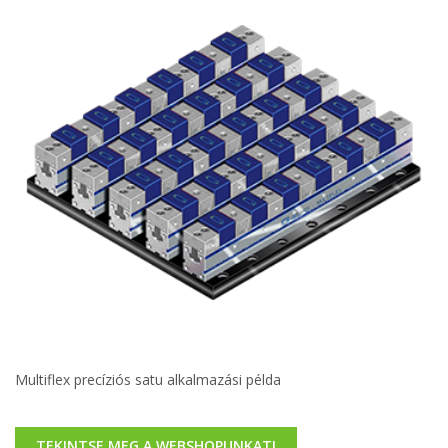
Multiflex precíziós satu alkalmazási példa
TEKINTSE MEG A WEBSHOPUNKAT!