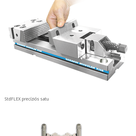
StdFLEX precíziós satu