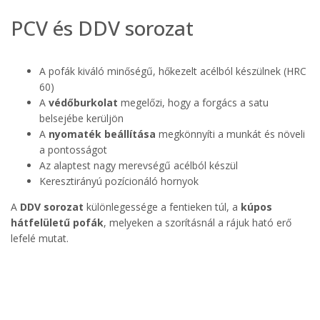
PCV és DDV sorozat
A pofák kiváló minőségű, hőkezelt acélból készülnek (HRC
60)
A
védőburkolat
megelőzi, hogy a forgács a satu
belsejébe kerüljön
A
nyomaték beállítása
megkönnyíti a munkát és növeli
a pontosságot
Az alaptest nagy merevségű acélból készül
Keresztirányú pozícionáló hornyok
A
DDV sorozat
különlegessége a fentieken túl, a
kúpos
hátfelületű pofák
, melyeken a szorításnál a rájuk ható erő
lefelé mutat.