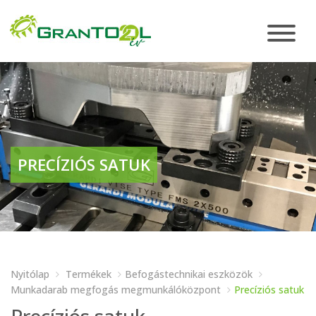
PRECÍZIÓS SATUK
Nyitólap
Termékek
Befogástechnikai eszközök
Munkadarab megfogás megmunkálóközpont
Precíziós satuk
Precíziós satuk