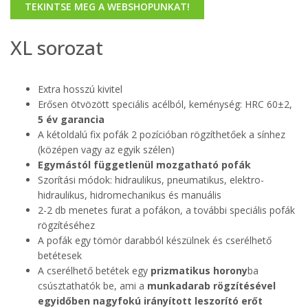
TEKINTSE MEG A WEBSHOPUNKAT!
XL sorozat
Extra hosszú kivitel
Erősen ötvözött speciális acélból, keménység: HRC 60±2,
5 év garancia
A kétoldalú fix pofák 2 pozícióban rögzíthetőek a sínhez
(középen vagy az egyik szélen)
Egymástól függetlenül mozgatható pofák
Szorítási módok: hidraulikus, pneumatikus, elektro-
hidraulikus, hidromechanikus és manuális
2-2 db menetes furat a pofákon, a további speciális pofák
rögzítéséhez
A pofák egy tömör darabból készülnek és cserélhető
betétesek
A cserélhető betétek egy
prizmatikus horony
ba
csúsztathatók be, ami a
munkadarab rögzítésével
egyidőben nagyfokú irányított leszorító erőt