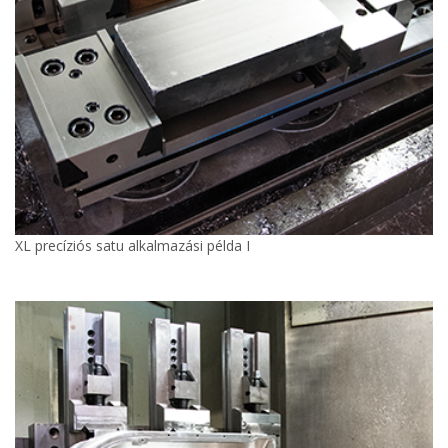
XL precíziós satu alkalmazási példa I