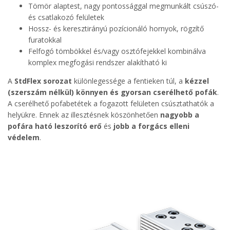
Tömör alaptest, nagy pontossággal megmunkált csúszó-
és csatlakozó felületek
Hossz- és keresztirányú pozícionáló hornyok, rögzítő
furatokkal
Felfogó tömbökkel és/vagy osztófejekkel kombinálva
komplex megfogási rendszer alakítható ki
A
StdFlex sorozat
különlegessége a fentieken túl, a
kézzel
(szerszám nélkül) könnyen és gyorsan cserélhető pofák
.
A cserélhető pofabetétek a fogazott felületen csúsztathatók a
helyükre. Ennek az illesztésnek köszönhetően
nagyobb a
pofára ható leszorító erő
és
jobb a forgács elleni
védelem
.