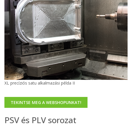
XL precíziós satu alkalmazási példa II
TEKINTSE MEG A WEBSHOPUNKAT!
PSV és PLV sorozat