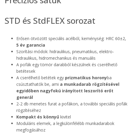
STD és StdFLEX sorozat
Erősen ötvözött speciális acélból, keménység: HRC 60±2,
5 év garancia
Szorítási módok: hidraulikus, pneumatikus, elektro-
hidraulikus, hidromechanikus és manuális
A pofák egy tömör darabból készülnek és cserélhető
betétesek
A cserélhető betétek egy
prizmatikus horony
ba
csúsztathatók be, ami
a munkadarab rögzítésével
egyidőben nagyfokú irányított leszorító erőt
generál
2-2 db menetes furat a pofákon, a további speciális pofák
rögzítéséhez
Kompakt és könnyű
kivitel
Moduláris elemek, a legkülönfélébb munkadarabok
megfogásához