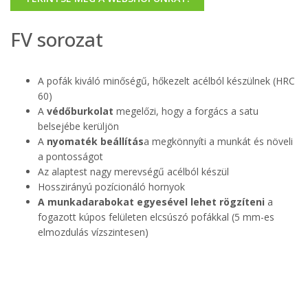
FV sorozat
A pofák kiváló minőségű, hőkezelt acélból készülnek (HRC
60)
A
védőburkolat
megelőzi, hogy a forgács a satu
belsejébe kerüljön
A
nyomaték beállítás
a megkönnyíti a munkát és növeli
a pontosságot
Az alaptest nagy merevségű acélból készül
Hosszirányú pozícionáló hornyok
A munkadarabokat egyesével lehet rögzíteni
a
fogazott kúpos felületen elcsúszó pofákkal (5 mm-es
elmozdulás vízszintesen)