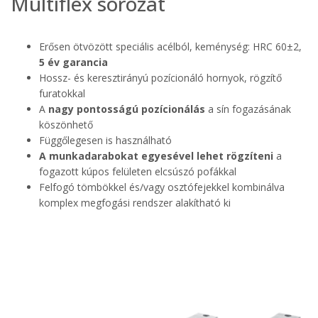
Multiflex sorozat
Erősen ötvözött speciális acélból, keménység: HRC 60±2,
5 év garancia
Hossz- és keresztirányú pozícionáló hornyok, rögzítő
furatokkal
A
nagy pontosságú pozícionálás
a sín fogazásának
köszönhető
Függőlegesen is használható
A munkadarabokat egyesével lehet rögzíteni
a
fogazott kúpos felületen elcsúszó pofákkal
Felfogó tömbökkel és/vagy osztófejekkel kombinálva
komplex megfogási rendszer alakítható ki