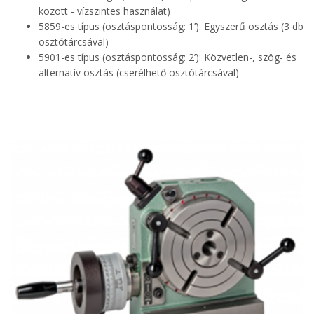
között - vízszintes használat)
5859-es típus (osztáspontosság: 1’): Egyszerű osztás (3 db
osztótárcsával)
5901-es típus (osztáspontosság: 2’): Közvetlen-, szög- és
alternatív osztás (cserélhető osztótárcsával)