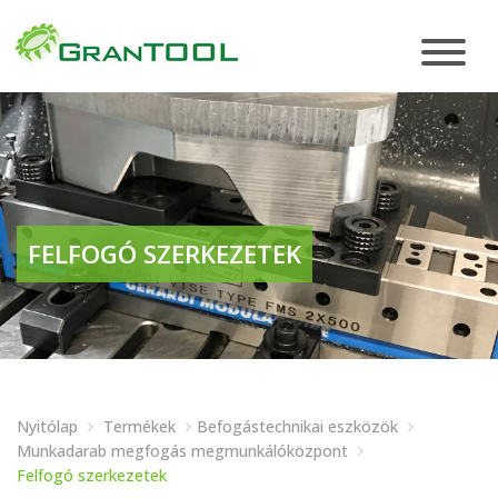
FELFOGÓ SZERKEZETEK
Nyitólap
Termékek
Befogástechnikai eszközök
Munkadarab megfogás megmunkálóközpont
Felfogó szerkezetek