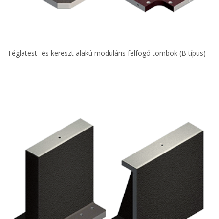
Téglatest- és kereszt alakú moduláris felfogó tömbök (B típus)