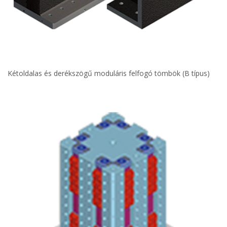
Kétoldalas és derékszögű moduláris felfogó tömbök (B típus)