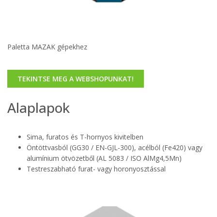
Paletta MAZAK gépekhez
TEKINTSE MEG A WEBSHOPUNKAT!
Alaplapok
Sima, furatos és T-hornyos kivitelben
Öntöttvasból (GG30 / EN-GJL-300), acélból (Fe420) vagy
alumínium ötvözetből (AL 5083 / ISO AlMg4,5Mn)
Testreszabható furat- vagy horonyosztással