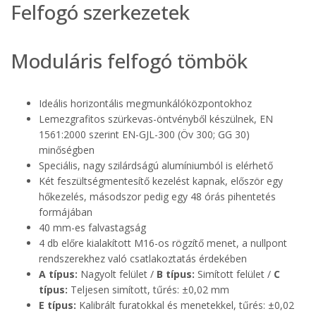
Felfogó szerkezetek
Moduláris felfogó tömbök
Ideális horizontális megmunkálóközpontokhoz
Lemezgrafitos szürkevas-öntvényből készülnek, EN
1561:2000 szerint EN-GJL-300 (Öv 300; GG 30)
minőségben
Speciális, nagy szilárdságú alumíniumból is elérhető
Két feszültségmentesítő kezelést kapnak, először egy
hőkezelés, másodszor pedig egy 48 órás pihentetés
formájában
40 mm-es falvastagság
4 db előre kialakított M16-os rögzítő menet, a nullpont
rendszerekhez való csatlakoztatás érdekében
A típus:
Nagyolt felület /
B típus:
Simított felület /
C
típus:
Teljesen simított, tűrés: ±0,02 mm
E típus:
Kalibrált furatokkal és menetekkel, tűrés: ±0,02