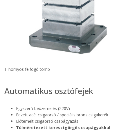
T-hornyos felfogó tömb
Automatikus osztófejek
Egyszerű beüzemelés (220V)
Edzett acél csigaorsó / speciális bronz csigakerék
Előterhelt csigaorsó csapágyazás
Túlméretezett keresztgörgős csapágyakkal