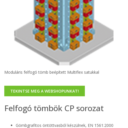
Moduláris felfogó tömb beépített Multiflex satukkal
TEKINTSE MEG A WEBSHOPUNKAT!
Felfogó tömbök CP sorozat
Gömbgrafitos öntöttvasból készülnek, EN 1561:2000