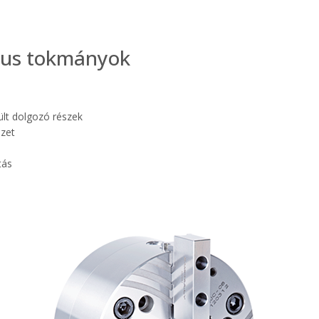
kus tokmányok
ült dolgozó részek
ezet
tás