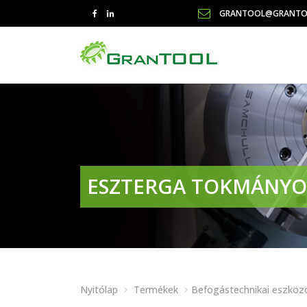
GRANTOOL@GRANTO
ESZTERGA TOKMÁNY
Nyitólap
Termékek
Befogástechnikai eszköz