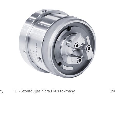
ny
FD - Szorítóujjas hidraulikus tokmány
29