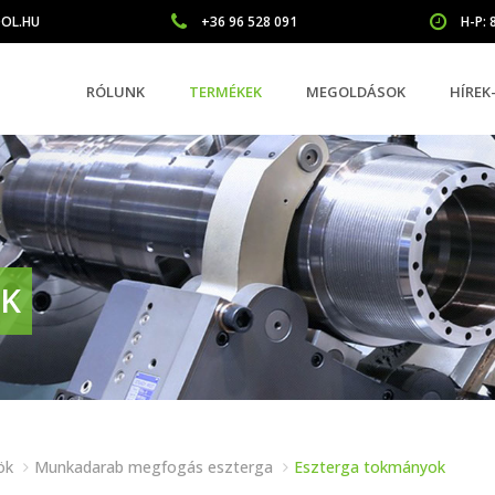
OL.HU
+36 96 528 091
H-P: 8
RÓLUNK
TERMÉKEK
MEGOLDÁSOK
HÍRE
OK
ök
Munkadarab megfogás eszterga
Eszterga tokmányok