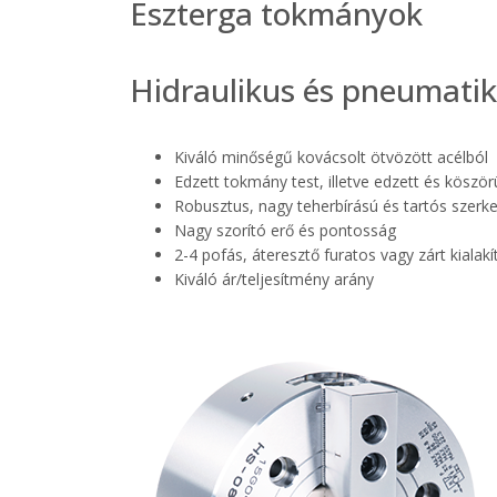
Eszterga tokmányok
Hidraulikus és pneumati
Kiváló minőségű kovácsolt ötvözött acélból
Edzett tokmány test, illetve edzett és köször
Robusztus, nagy teherbírású és tartós szerk
Nagy szorító erő és pontosság
2-4 pofás, áteresztő furatos vagy zárt kialakí
Kiváló ár/teljesítmény arány