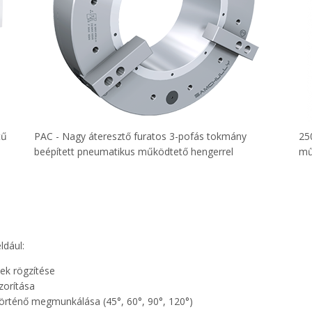
tű
PAC - Nagy áteresztő furatos 3-pofás tokmány
25
beépített pneumatikus működtető hengerrel
mű
ldául:
ek rögzítése
zorítása
rténő megmunkálása (45°, 60°, 90°, 120°)