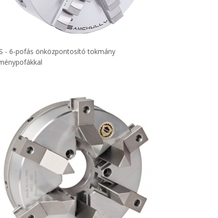
S - 6-pofás önközpontosító tokmány
ménypofákkal