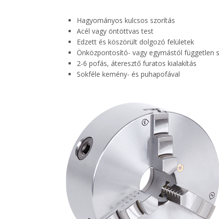
Hagyományos kulcsos szorítás
Acél vagy öntöttvas test
Edzett és köszörült dolgozó felületek
Önközpontosító- vagy egymástól független s
2-6 pofás, áteresztő furatos kialakítás
Sokféle kemény- és puhapofával