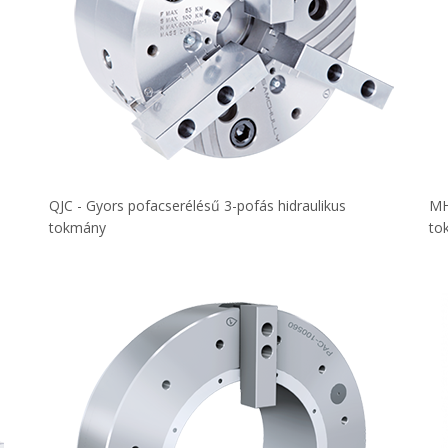
QJC - Gyors pofacserélésű 3-pofás hidraulikus
MH
tokmány
to