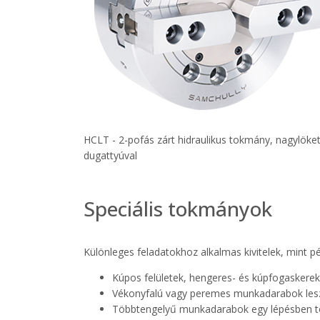
HCLT - 2-pofás zárt hidraulikus tokmány, nagylöke
dugattyúval
Speciális tokmányok
Különleges feladatokhoz alkalmas kivitelek, mint pé
Kúpos felületek, hengeres- és kúpfogaskerek
Vékonyfalú vagy peremes munkadarabok les
Többtengelyű munkadarabok egy lépésben tö