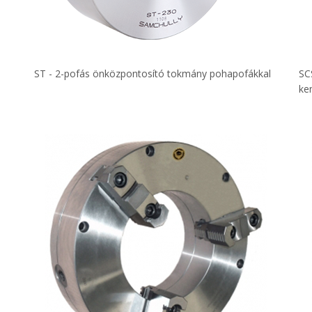
ST - 2-pofás önközpontosító tokmány pohapofákkal
SC
ke