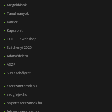
Megoldások
Tanulmányok
Karrier
Kapcsolat
TOOLER webshop
Széchenyi 2020
Adatvédelem
ÁSZF
Süti szabályzat
szerszamtartok.hu
szogfejek.hu
hajtottszerszamok.hu
felszerszamozas.hu