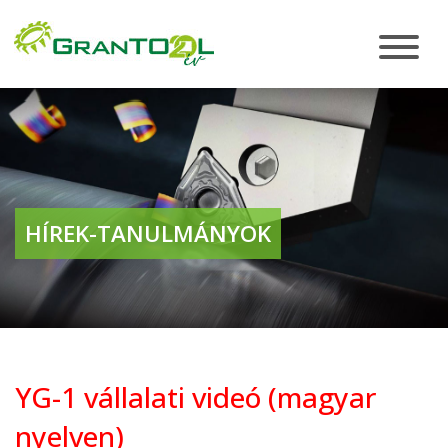
HÍREK-TANULMÁNYOK
YG-1 vállalati videó (magyar
nyelven)