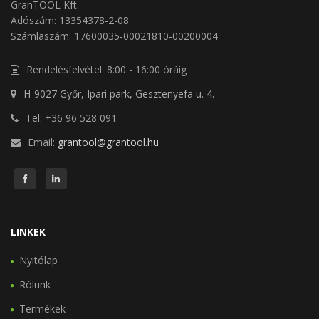
GranTOOL Kft.
Adószám: 13354378-2-08
Számlaszám: 17600035-00021810-00200004
Rendelésfelvétel: 8:00 - 16:00 óráig
H-9027 Győr, Ipari park, Gesztenyefa u. 4.
Tel: +36 96 528 091
Email:
grantool@grantool.hu
LINKEK
Nyitólap
Rólunk
Termékek