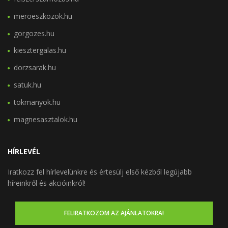
meroeszkozok.hu
gorgozes.hu
kiesztergalas.hu
dorzsarak.hu
satuk.hu
tokmanyok.hu
magnesasztalok.hu
HÍRLEVÉL
Iratkozz fel hírlevelünkre és értesülj első kézből legújabb
híreinkről és akcióinkról!
FELIRATKOZOM AZ AJÁNLATOKRA!